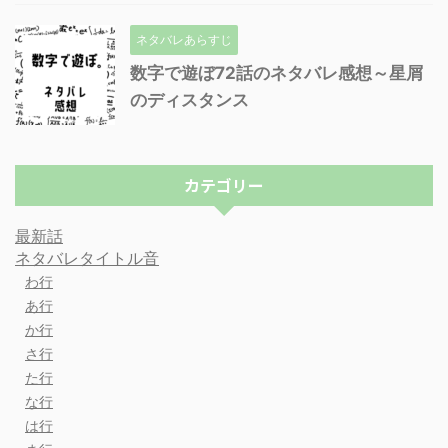
ネタバレあらすじ
数字で遊ぼ72話のネタバレ感想～星屑
のディスタンス
カテゴリー
最新話
ネタバレタイトル音
わ行
あ行
か行
さ行
た行
な行
は行