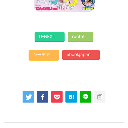
U-NEXT
renta!
シーモア
ebookjapan