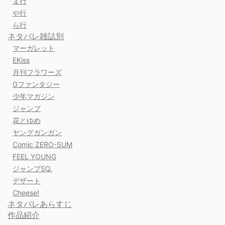
ま行
や行
ら行
ネタバレ雑誌別
マーガレット
EKiss
月刊フラワーズ
Gファンタジー
少年マガジン
ジャンプ
花とゆめ
ヤングガンガン
Comic ZERO-SUM
FEEL YOUNG
ジャンプSQ.
デザート
Cheese!
ネタバレあらすじ
作品紹介