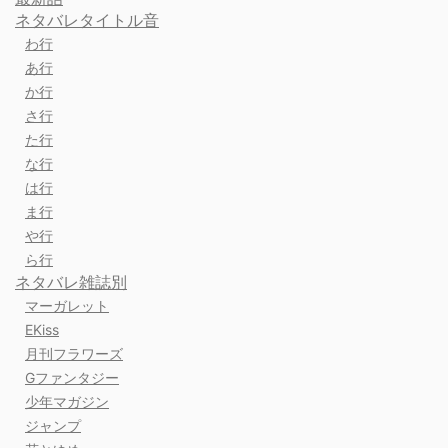
ネタバレタイトル音
わ行
あ行
か行
さ行
た行
な行
は行
ま行
や行
ら行
ネタバレ雑誌別
マーガレット
EKiss
月刊フラワーズ
Gファンタジー
少年マガジン
ジャンプ