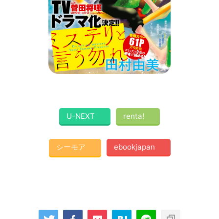
U-NEXT
renta!
シーモア
ebookjapan