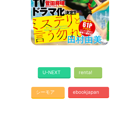
U-NEXT
renta!
シーモア
ebookjapan