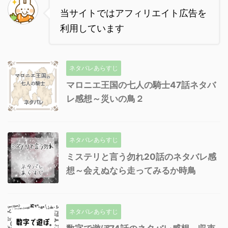
当サイトではアフィリエイト広告を
利用しています
ネタバレあらすじ
マロニエ王国の七人の騎士47話ネタバ
レ感想～災いの鳥２
ネタバレあらすじ
ミステリと言う勿れ20話のネタバレ感
想～会えぬなら走ってみるか時鳥
ネタバレあらすじ