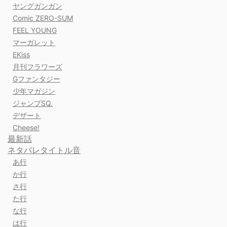
ヤングガンガン
Comic ZERO-SUM
FEEL YOUNG
マーガレット
EKiss
月刊フラワーズ
Gファンタジー
少年マガジン
ジャンプSQ.
デザート
Cheese!
最新話
ネタバレタイトル音
あ行
か行
さ行
た行
な行
は行