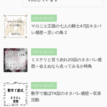
ネタバレあらすじ
マロニエ王国の七人の騎士47話ネタバ
レ感想～災いの鳥２
ネタバレあらすじ
ミステリと言う勿れ20話のネタバレ感
想～会えぬなら走ってみるか時鳥
ネタバレあらすじ
数字で遊ぼ74話のネタバレ感想～収束
活動