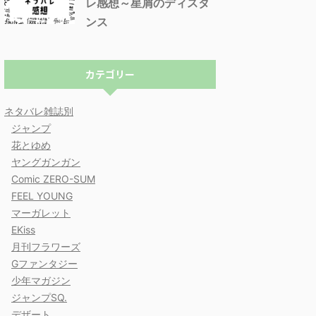
レ感想～星屑のディスタ
ンス
カテゴリー
ネタバレ雑誌別
ジャンプ
花とゆめ
ヤングガンガン
Comic ZERO-SUM
FEEL YOUNG
マーガレット
EKiss
月刊フラワーズ
Gファンタジー
少年マガジン
ジャンプSQ.
デザート