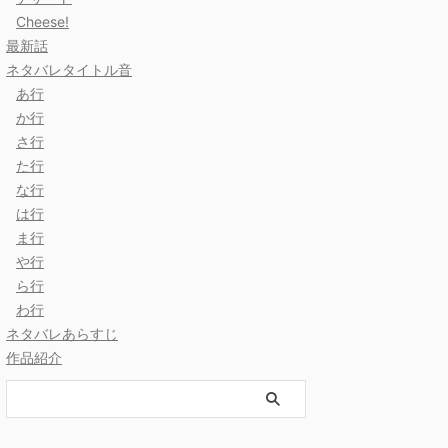
Cheese!
最新話
ネタバレタイトル音
あ行
か行
さ行
た行
な行
は行
ま行
や行
ら行
わ行
ネタバレあらすじ
作品紹介