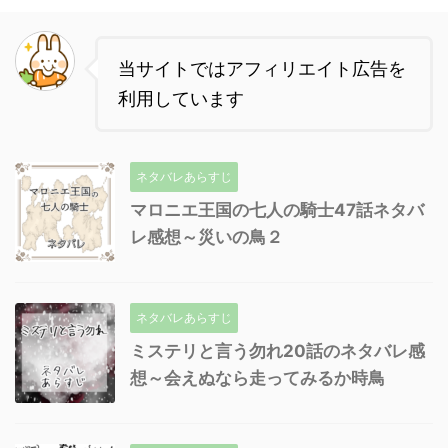
当サイトではアフィリエイト広告を
利用しています
ネタバレあらすじ
マロニエ王国の七人の騎士47話ネタバ
レ感想～災いの鳥２
ネタバレあらすじ
ミステリと言う勿れ20話のネタバレ感
想～会えぬなら走ってみるか時鳥