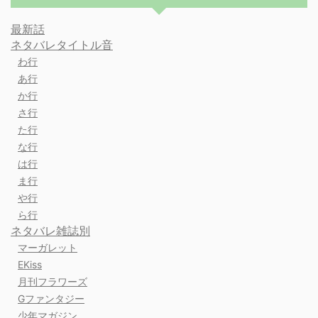
最新話
ネタバレタイトル音
わ行
あ行
か行
さ行
た行
な行
は行
ま行
や行
ら行
ネタバレ雑誌別
マーガレット
EKiss
月刊フラワーズ
Gファンタジー
少年マガジン