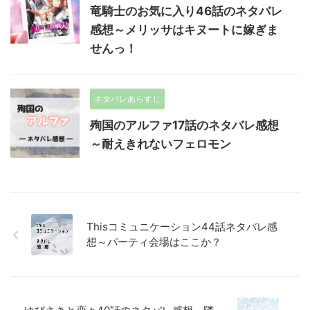
竜騎士のお気に入り46話のネタバレ
感想～メリッサはキヌートに嫁ぎま
せんっ！
ネタバレあらすじ
殉国のアルファ17話のネタバレ感想
～耐えきれないフェロモン
Thisコミュニケーション44話ネタバレ感
想～パーティ会場はここか？