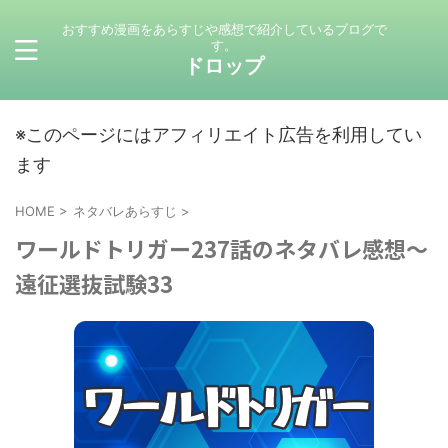
おすすめ漫画をあらすじや感想で紹介しているブログで
す。
ドロップ
※このページにはアフィリエイト広告を利用してい
ます
HOME
>
ネタバレあらすじ
>
ワールドトリガー237話のネタバレ感想～
遠征選抜試験33