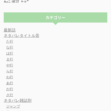
カテゴリー
最新話
ネタバレタイトル音
た行
な行
は行
ま行
や行
ら行
わ行
あ行
か行
さ行
ネタバレ雑誌別
ジャンプ