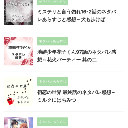
ネタバレあらすじ
ミステリと言う勿れ16-2話のネタバ
レあらすじと感想～犬も歩けば
ネタバレあらすじ
地縛少年花子くん97話のネタバレ感
想～花火パーティー 其の二
ネタバレあらすじ
初恋の世界 最終話のネタバレ感想～
ミルクにはちみつ
ネタバレあらすじ