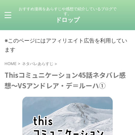
おすすめ漫画をあらすじや感想で紹介しているブログで
す。
ドロップ
※このページにはアフィリエイト広告を利用してい
ます
HOME
>
ネタバレあらすじ
>
Thisコミュニケーション45話ネタバレ感
想～VSアンドレア・デ＝ルーハ①