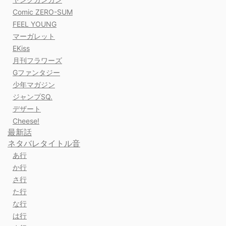
Comic ZERO-SUM
FEEL YOUNG
マーガレット
EKiss
月刊フラワーズ
Gファンタジー
少年マガジン
ジャンプSQ.
デザート
Cheese!
最新話
ネタバレタイトル音
あ行
か行
さ行
た行
な行
は行