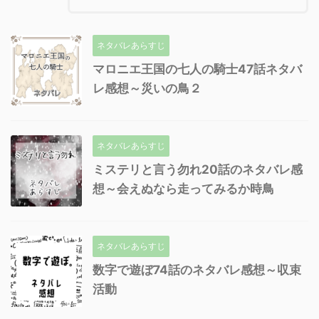
ネタバレあらすじ
マロニエ王国の七人の騎士47話ネタバ
レ感想～災いの鳥２
ネタバレあらすじ
ミステリと言う勿れ20話のネタバレ感
想～会えぬなら走ってみるか時鳥
ネタバレあらすじ
数字で遊ぼ74話のネタバレ感想～収束
活動