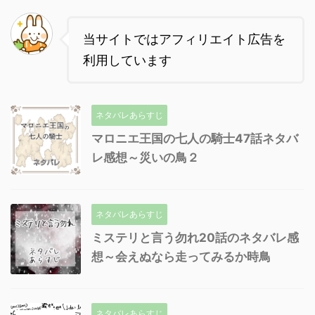
当サイトではアフィリエイト広告を
利用しています
ネタバレあらすじ
マロニエ王国の七人の騎士47話ネタバ
レ感想～災いの鳥２
ネタバレあらすじ
ミステリと言う勿れ20話のネタバレ感
想～会えぬなら走ってみるか時鳥
ネタバレあらすじ