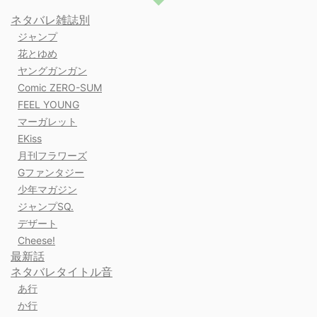
ネタバレ雑誌別
ジャンプ
花とゆめ
ヤングガンガン
Comic ZERO-SUM
FEEL YOUNG
マーガレット
EKiss
月刊フラワーズ
Gファンタジー
少年マガジン
ジャンプSQ.
デザート
Cheese!
最新話
ネタバレタイトル音
あ行
か行