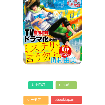
U-NEXT
renta!
シーモア
ebookjapan