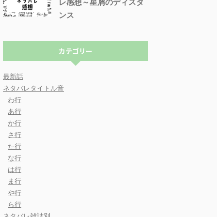
レ感想～星屑のディスタ
ンス
カテゴリー
最新話
ネタバレタイトル音
わ行
あ行
か行
さ行
た行
な行
は行
ま行
や行
ら行
ネタバレ雑誌別