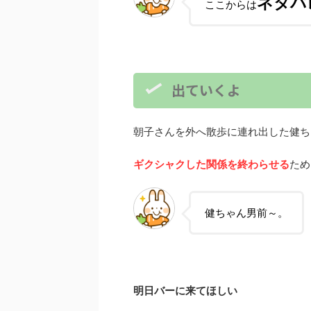
ネタバ
ここからは
出ていくよ
朝子さんを外へ散歩に連れ出した健ち
ギクシャクした関係を終わらせる
ため
健ちゃん男前～。
明日バーに来てほしい