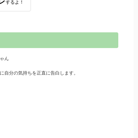
レ
するよ！
ゃん
に自分の気持ちを正直に告白します。