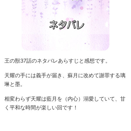
王の獣37話のネタバレあらすじと感想です。
天耀の手には義手が届き、蘇月に改めて謝罪する璃
琳と墨。
相変わらず天耀は藍月を（内心）溺愛していて、甘
く平和な時間が楽しい回です！