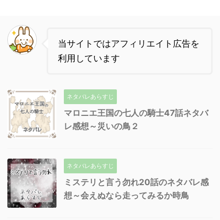
当サイトではアフィリエイト広告を
利用しています
ネタバレあらすじ
マロニエ王国の七人の騎士47話ネタバ
レ感想～災いの鳥２
ネタバレあらすじ
ミステリと言う勿れ20話のネタバレ感
想～会えぬなら走ってみるか時鳥