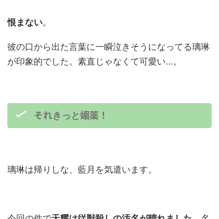
恨まない
。
彼の口から出た言葉に一瞬泣きそうになってる璃琳
が印象的でした。素直じゃなくて可愛い…。
それ
媚薬！
きっと
璃琳は帰りしな、藍月を気遣います。
今回の件で
天耀は従獣殺しの汚名が晴れました
。名