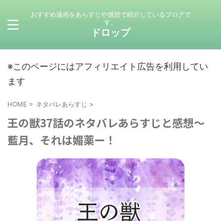
おすすめ漫画をあらすじや感想で紹介しているブログで
す。
ドロップ
※このページにはアフィリエイト広告を利用してい
ます
HOME
>
ネタバレあらすじ
>
王の獣37話のネタバレあらすじと感想～
藍月、それは媚薬ー！