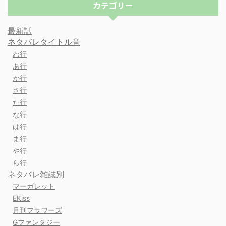
カテゴリー
最新話
ネタバレタイトル音
わ行
あ行
か行
さ行
た行
な行
は行
ま行
や行
ら行
ネタバレ雑誌別
マーガレット
EKiss
月刊フラワーズ
Gファンタジー