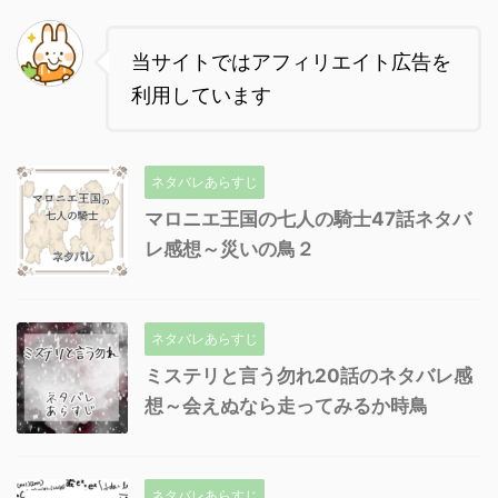
当サイトではアフィリエイト広告を
利用しています
ネタバレあらすじ
マロニエ王国の七人の騎士47話ネタバ
レ感想～災いの鳥２
ネタバレあらすじ
ミステリと言う勿れ20話のネタバレ感
想～会えぬなら走ってみるか時鳥
ネタバレあらすじ