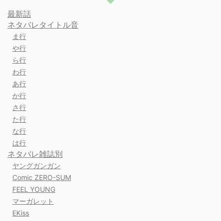
最新話
ネタバレタイトル音
ま行
や行
ら行
わ行
あ行
か行
さ行
た行
な行
は行
ネタバレ雑誌別
ヤングガンガン
Comic ZERO-SUM
FEEL YOUNG
マーガレット
EKiss