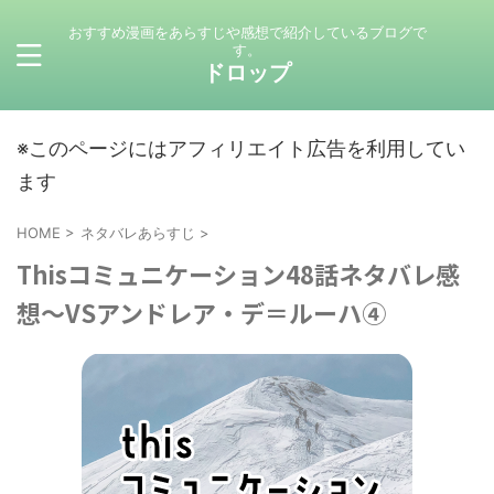
おすすめ漫画をあらすじや感想で紹介しているブログで
す。
ドロップ
※このページにはアフィリエイト広告を利用してい
ます
HOME
>
ネタバレあらすじ
>
Thisコミュニケーション48話ネタバレ感
想～VSアンドレア・デ＝ルーハ④