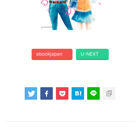
ebookjapan
U-NEXT