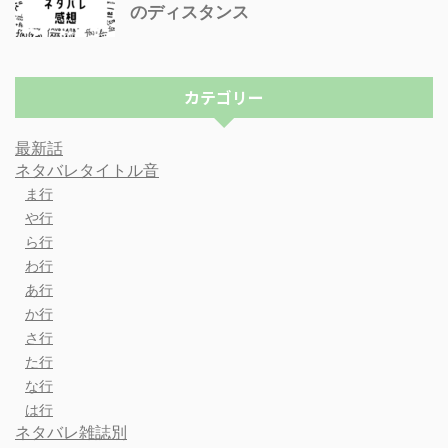
のディスタンス
カテゴリー
最新話
ネタバレタイトル音
ま行
や行
ら行
わ行
あ行
か行
さ行
た行
な行
は行
ネタバレ雑誌別