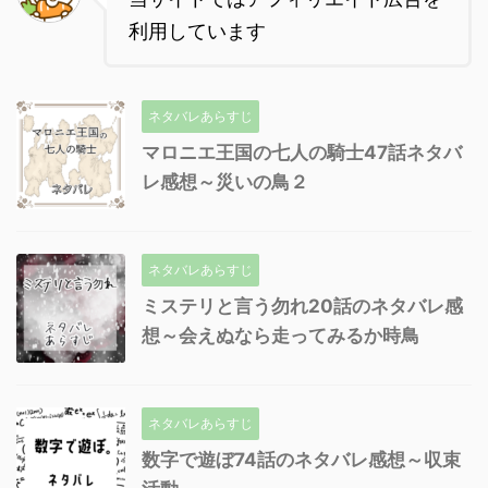
利用しています
ネタバレあらすじ
マロニエ王国の七人の騎士47話ネタバ
レ感想～災いの鳥２
ネタバレあらすじ
ミステリと言う勿れ20話のネタバレ感
想～会えぬなら走ってみるか時鳥
ネタバレあらすじ
数字で遊ぼ74話のネタバレ感想～収束