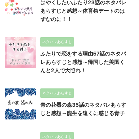
はやくしたいふたり23話のネタバレ
あらすじと感想～体育祭デートのは
ずなのに！！
ネタバレあらすじ
ふたりで恋をする理由57話のネタバ
レあらすじと感想～帰国した美園く
んと2人で大照れ！
ネタバレあらすじ
青の花器の森35話のネタバレあらす
じと感想～龍生を遠くに感じる青子
ネタバレあらすじ