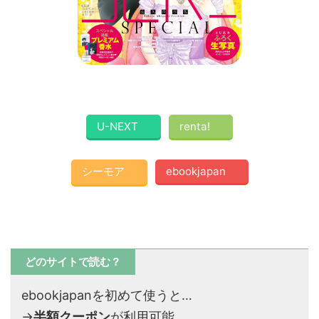
U-NEXT
renta!
シーモア
ebookjapan
どのサイトで読む？
ebookjapanを初めて使うと…
→
半額クーポン
が利用可能。