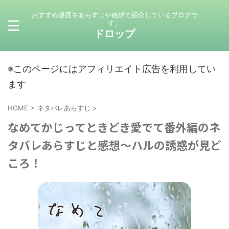
おすすめ漫画をあらすじや感想で紹介しているブログで
す。
ドロップ
※このページにはアフィリエイト広告を利用してい
ます
HOME
>
ネタバレあらすじ
>
なめてかじってときどき愛でて番外編のネ
タバレあらすじと感想～ハルの誘惑が見ど
ころ！