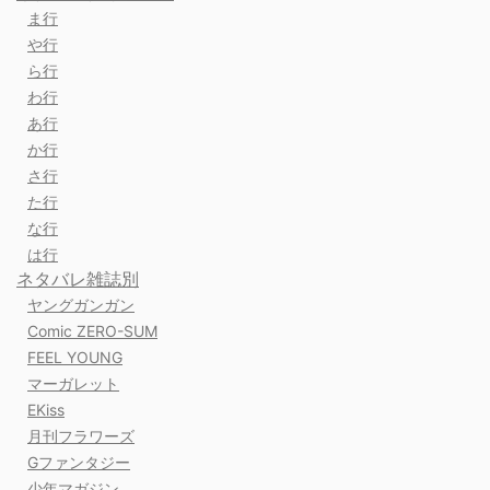
ま行
や行
ら行
わ行
あ行
か行
さ行
た行
な行
は行
ネタバレ雑誌別
ヤングガンガン
Comic ZERO-SUM
FEEL YOUNG
マーガレット
EKiss
月刊フラワーズ
Gファンタジー
少年マガジン