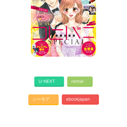
U-NEXT
renta!
シーモア
ebookjapan