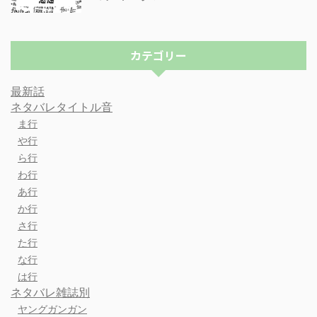
カテゴリー
最新話
ネタバレタイトル音
ま行
や行
ら行
わ行
あ行
か行
さ行
た行
な行
は行
ネタバレ雑誌別
ヤングガンガン