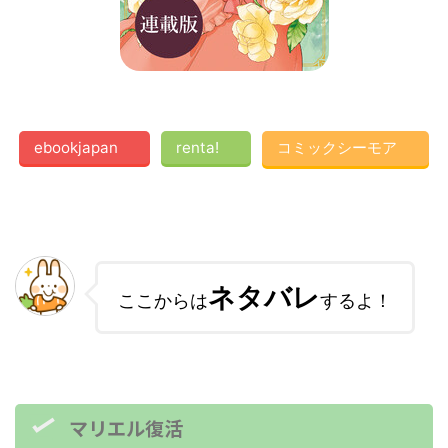
ebookjapan
renta!
コミックシーモア
ネタバレ
ここからは
するよ！
マリエル復活