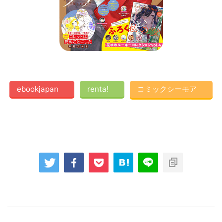
ebookjapan
renta!
コミックシーモア