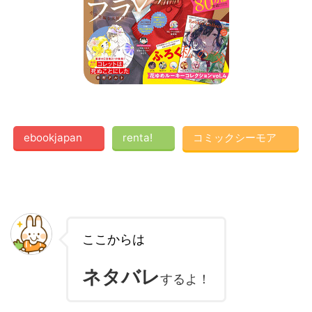
ebookjapan
renta!
コミックシーモア
ここからは
ネタバレ
するよ！