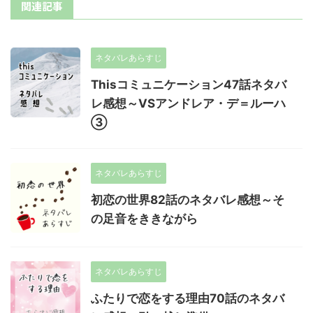
関連記事
ネタバレあらすじ
Thisコミュニケーション47話ネタバ
レ感想～VSアンドレア・デ＝ルーハ
③
ネタバレあらすじ
初恋の世界82話のネタバレ感想～そ
の足音をききながら
ネタバレあらすじ
ふたりで恋をする理由70話のネタバ