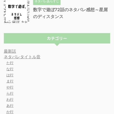
ネタバレあらすじ
数字で遊ぼ72話のネタバレ感想～星屑
のディスタンス
カテゴリー
最新話
ネタバレタイトル音
た行
な行
は行
ま行
や行
ら行
わ行
あ行
か行