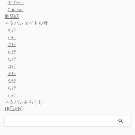
デザート
Cheese!
最新話
ネタバレタイトル音
あ行
か行
さ行
た行
な行
は行
ま行
や行
ら行
わ行
ネタバレあらすじ
作品紹介