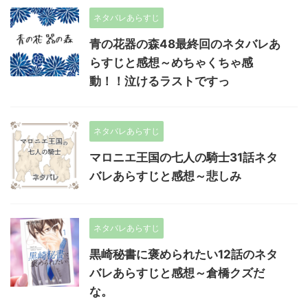
ネタバレあらすじ
青の花器の森48最終回のネタバレあ
らすじと感想～めちゃくちゃ感
動！！泣けるラストですっ
ネタバレあらすじ
マロニエ王国の七人の騎士31話ネタ
バレあらすじと感想～悲しみ
ネタバレあらすじ
黒崎秘書に褒められたい12話のネタ
バレあらすじと感想～倉橋クズだ
な。