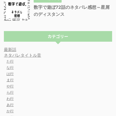
数字で遊ぼ72話のネタバレ感想～星屑
のディスタンス
カテゴリー
最新話
ネタバレタイトル音
た行
な行
は行
ま行
や行
ら行
わ行
あ行
か行