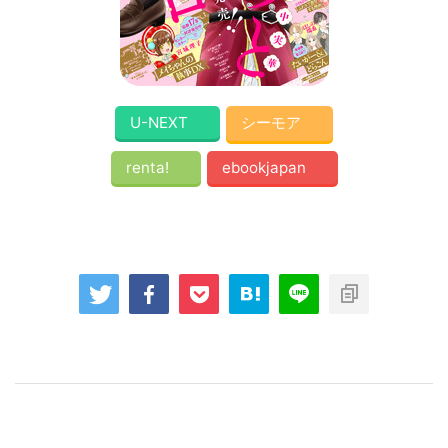
U-NEXT
シーモア
renta!
ebookjapan