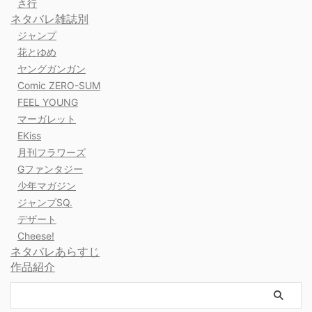
さ行
ネタバレ雑誌別
ジャンプ
花とゆめ
ヤングガンガン
Comic ZERO-SUM
FEEL YOUNG
マーガレット
EKiss
月刊フラワーズ
Gファンタジー
少年マガジン
ジャンプSQ.
デザート
Cheese!
ネタバレあらすじ
作品紹介