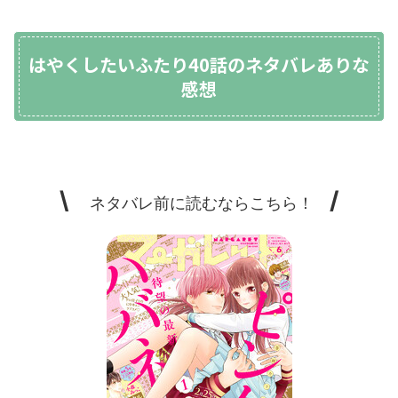
はやくしたいふたり40話のネタバレありな
感想
\
/
ネタバレ前に読むならこちら！