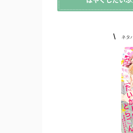
\
ネタバ