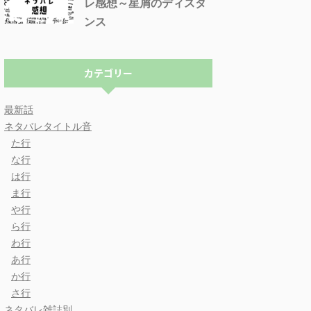
レ感想～星屑のディスタ
ンス
カテゴリー
最新話
ネタバレタイトル音
た行
な行
は行
ま行
や行
ら行
わ行
あ行
か行
さ行
ネタバレ雑誌別