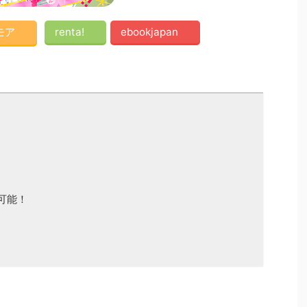
モア
renta!
ebookjapan
可能！