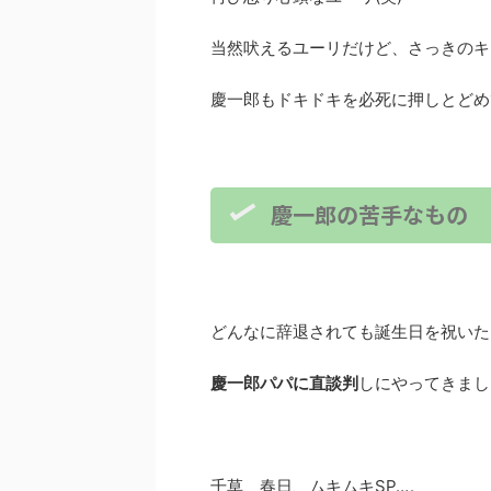
当然吠えるユーリだけど、さっきのキ
慶一郎もドキドキを必死に押しとどめて
慶一郎の苦手なもの
どんなに辞退されても誕生日を祝いた
慶一郎パパに直談判
しにやってきまし
千草、春日、ムキムキSP…。