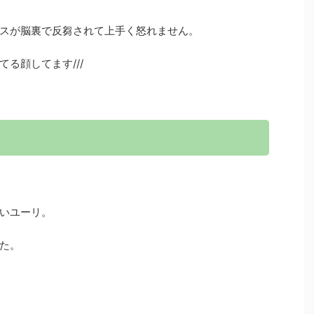
スが脳裏で反芻されて上手く怒れません。
る顔してます///
いユーリ。
た。