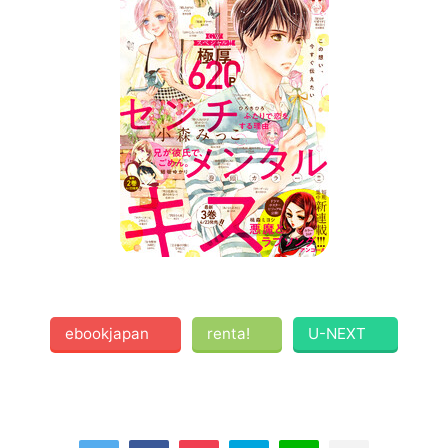
ebookjapan
renta!
U-NEXT