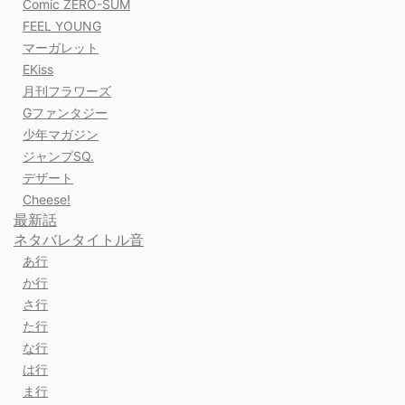
Comic ZERO-SUM
FEEL YOUNG
マーガレット
EKiss
月刊フラワーズ
Gファンタジー
少年マガジン
ジャンプSQ.
デザート
Cheese!
最新話
ネタバレタイトル音
あ行
か行
さ行
た行
な行
は行
ま行