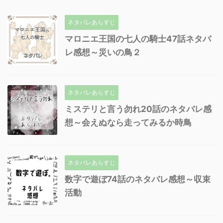
ネタバレあらすじ
マロニエ王国の七人の騎士47話ネタバ
レ感想～災いの鳥２
ネタバレあらすじ
ミステリと言う勿れ20話のネタバレ感
想～会えぬなら走ってみるか時鳥
ネタバレあらすじ
数字で遊ぼ74話のネタバレ感想～収束
活動