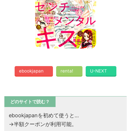
ebookjapan
renta!
U-NEXT
どのサイトで読む？
ebookjapanを初めて使うと…
→半額クーポンが利用可能。