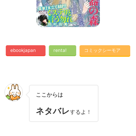
ebookjapan
renta!
コミックシーモア
ここからは
ネタバレ
するよ！