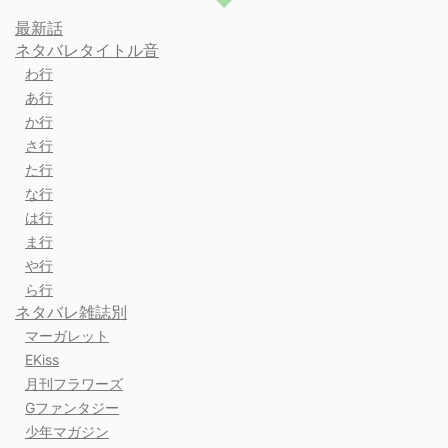
最新話
ネタバレタイトル音
わ行
あ行
か行
さ行
た行
な行
は行
ま行
や行
ら行
ネタバレ雑誌別
マーガレット
EKiss
月刊フラワーズ
Gファンタジー
少年マガジン