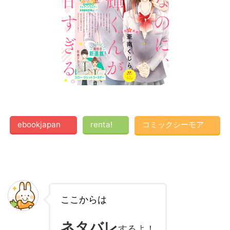
ebookjapan
renta!
コミックシーモア
ここからは
ネタバレ
するよ！