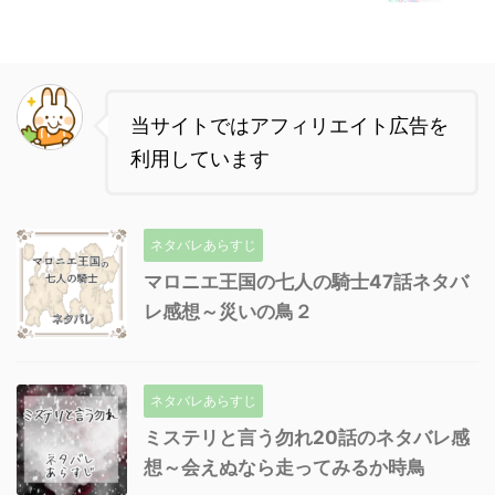
当サイトではアフィリエイト広告を
利用しています
ネタバレあらすじ
マロニエ王国の七人の騎士47話ネタバ
レ感想～災いの鳥２
ネタバレあらすじ
ミステリと言う勿れ20話のネタバレ感
想～会えぬなら走ってみるか時鳥