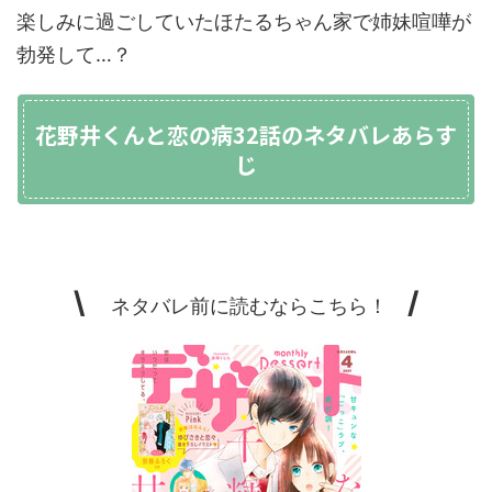
楽しみに過ごしていたほたるちゃん家で姉妹喧嘩が
勃発して…？
花野井くんと恋の病32話のネタバレあらす
じ
\
/
ネタバレ前に読むならこちら！