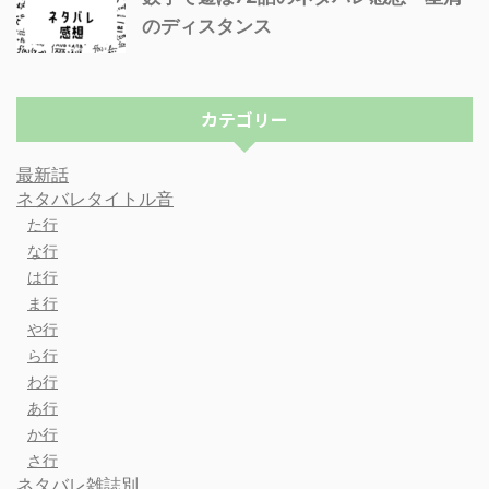
のディスタンス
カテゴリー
最新話
ネタバレタイトル音
た行
な行
は行
ま行
や行
ら行
わ行
あ行
か行
さ行
ネタバレ雑誌別