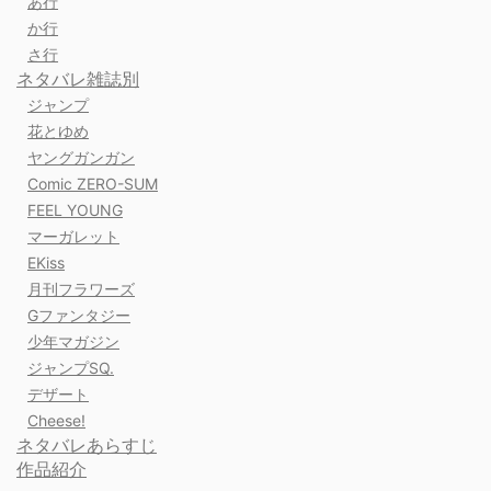
あ行
か行
さ行
ネタバレ雑誌別
ジャンプ
花とゆめ
ヤングガンガン
Comic ZERO-SUM
FEEL YOUNG
マーガレット
EKiss
月刊フラワーズ
Gファンタジー
少年マガジン
ジャンプSQ.
デザート
Cheese!
ネタバレあらすじ
作品紹介