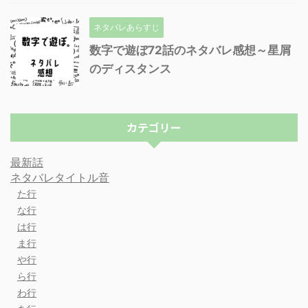
ネタバレあらすじ
数字で遊ぼ72話のネタバレ感想～星屑
のディスタンス
カテゴリー
最新話
ネタバレタイトル音
た行
な行
は行
ま行
や行
ら行
わ行