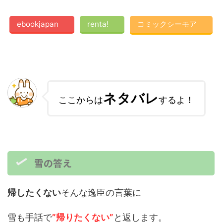
ebookjapan
renta!
コミックシーモア
ネタバレ
ここからは
するよ！
雪の答え
帰したくない
そんな逸臣の言葉に
雪も手話で
”帰りたくない”
と返します。