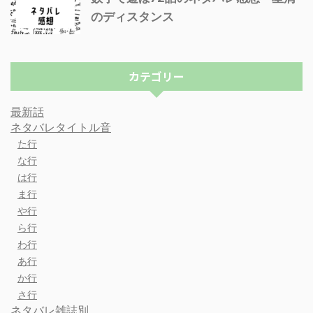
のディスタンス
カテゴリー
最新話
ネタバレタイトル音
た行
な行
は行
ま行
や行
ら行
わ行
あ行
か行
さ行
ネタバレ雑誌別