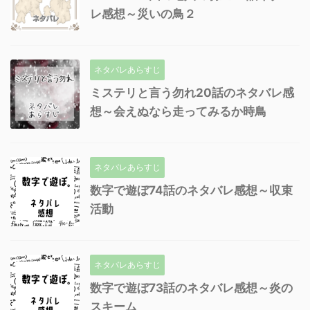
レ感想～災いの鳥２
ネタバレあらすじ
ミステリと言う勿れ20話のネタバレ感
想～会えぬなら走ってみるか時鳥
ネタバレあらすじ
数字で遊ぼ74話のネタバレ感想～収束
活動
ネタバレあらすじ
数字で遊ぼ73話のネタバレ感想～炎の
スキーム