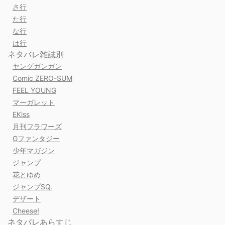
さ行
た行
な行
は行
ネタバレ雑誌別
ヤングガンガン
Comic ZERO-SUM
FEEL YOUNG
マーガレット
EKiss
月刊フラワーズ
Gファンタジー
少年マガジン
ジャンプ
花とゆめ
ジャンプSQ.
デザート
Cheese!
ネタバレあらすじ