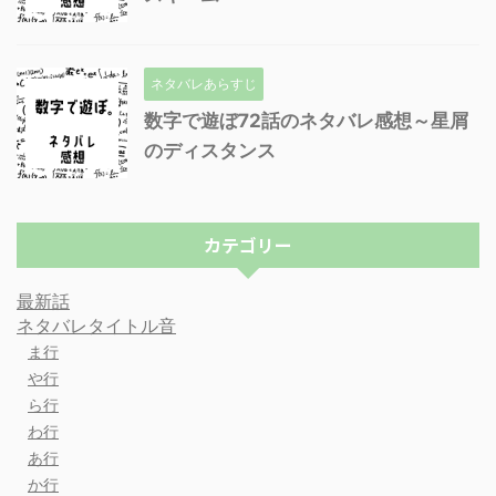
ネタバレあらすじ
数字で遊ぼ72話のネタバレ感想～星屑
のディスタンス
カテゴリー
最新話
ネタバレタイトル音
ま行
や行
ら行
わ行
あ行
か行