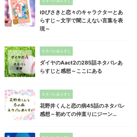
ネタバレあらすじ
ゆびさきと恋々のキャラクターとあ
らすじ～文字で聞こえない言葉を表
現～
ネタバレあらすじ
ダイヤのAact2の285話ネタバレあ
らすじと感想～ここにある
ネタバレあらすじ
花野井くんと恋の病45話のネタバレ
感想～初めての仲直りにジーン…