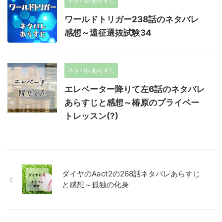
ネタバレあらすじ
ワールドトリガー238話のネタバレ
感想～遠征選抜試験34
ネタバレあらすじ
エレベーター降りて左6話のネタバレ
あらすじと感想～椿原のプライベー
トレッスン(?)
ダイヤのAact2の268話ネタバレあらすじ
と感想～孤独の化身