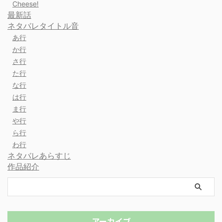
Cheese!
最新話
ネタバレタイトル音
あ行
か行
さ行
た行
な行
は行
ま行
や行
ら行
わ行
ネタバレあらすじ
作品紹介
アーカイブ