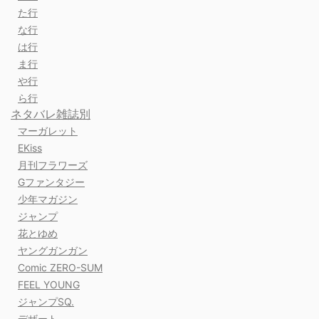
た行
な行
は行
ま行
や行
ら行
ネタバレ雑誌別
マーガレット
EKiss
月刊フラワーズ
Gファンタジー
少年マガジン
ジャンプ
花とゆめ
ヤングガンガン
Comic ZERO-SUM
FEEL YOUNG
ジャンプSQ.
デザート