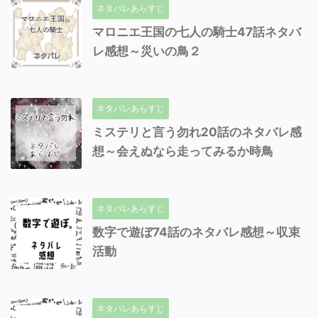
ネタバレあらすじ
マロニエ王国の七人の騎士47話ネタバ
レ感想～災いの鳥２
ネタバレあらすじ
ミステリと言う勿れ20話のネタバレ感
想～会えぬなら走ってみるか時鳥
ネタバレあらすじ
数字で遊ぼ74話のネタバレ感想～収束
活動
ネタバレあらすじ