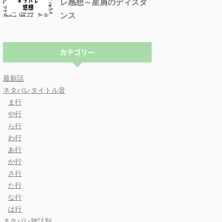
レ感想～星屑のディスタ
ンス
カテゴリー
最新話
ネタバレタイトル音
ま行
や行
ら行
わ行
あ行
か行
さ行
た行
な行
は行
ネタバレ雑誌別