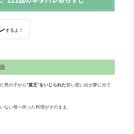
レ
するよ！
後
た男の子から
”貧乏”をいじられた
苦い思い出が夢に出て
いない母へ作った料理がそのまま。