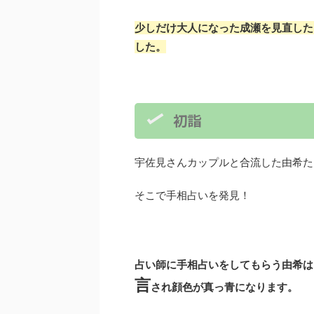
少しだけ大人になった成瀬を見直した
した。
初詣
宇佐見さんカップルと合流した由希た
そこで手相占いを発見！
占い師に手相占いをしてもらう由希は
言
され顔色が真っ青になります。