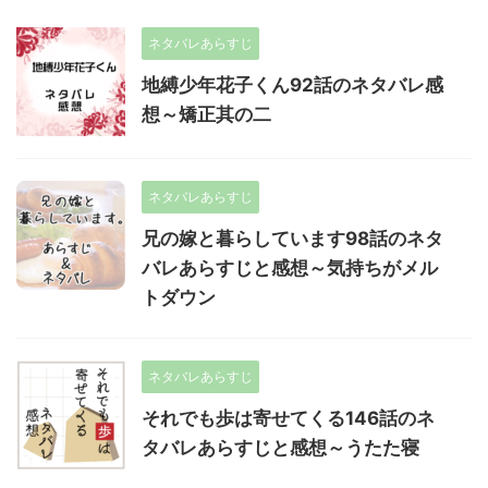
ネタバレあらすじ
地縛少年花子くん92話のネタバレ感
想～矯正其の二
ネタバレあらすじ
兄の嫁と暮らしています98話のネタ
バレあらすじと感想～気持ちがメル
トダウン
ネタバレあらすじ
それでも歩は寄せてくる146話のネ
タバレあらすじと感想～うたた寝