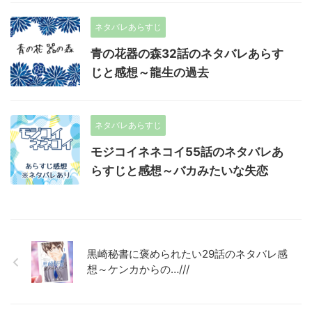
ネタバレあらすじ
青の花器の森32話のネタバレあらす
じと感想～龍生の過去
ネタバレあらすじ
モジコイネネコイ55話のネタバレあ
らすじと感想～バカみたいな失恋
黒崎秘書に褒められたい29話のネタバレ感
想～ケンカからの…///