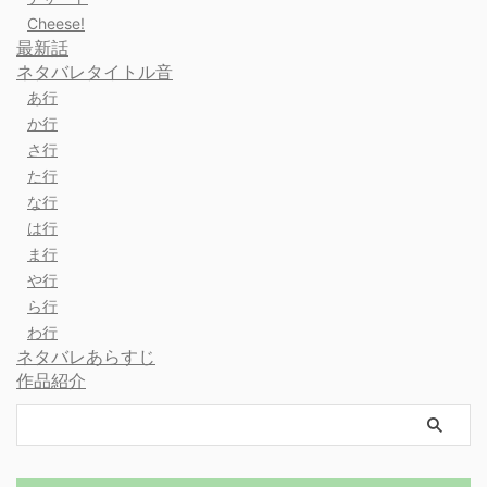
Cheese!
最新話
ネタバレタイトル音
あ行
か行
さ行
た行
な行
は行
ま行
や行
ら行
わ行
ネタバレあらすじ
作品紹介