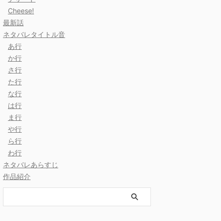
Cheese!
最新話
ネタバレタイトル音
あ行
か行
さ行
た行
な行
は行
ま行
や行
ら行
わ行
ネタバレあらすじ
作品紹介