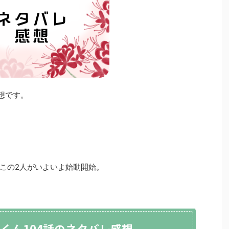
想です。
この2人がいよいよ始動開始。
くん104話のネタバレ感想