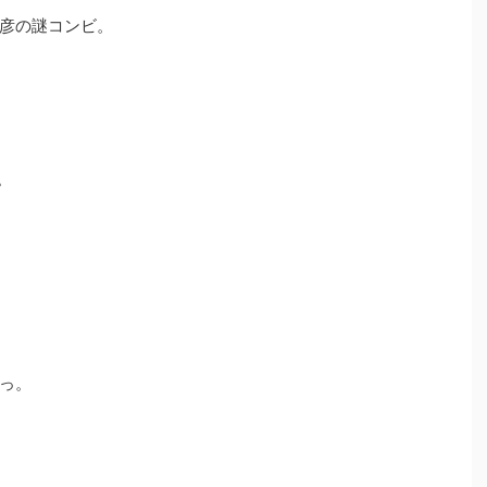
彦の謎コンビ。
。
っ。