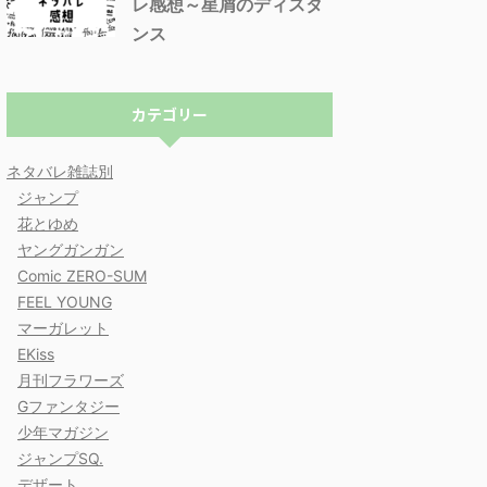
レ感想～星屑のディスタ
ンス
カテゴリー
ネタバレ雑誌別
ジャンプ
花とゆめ
ヤングガンガン
Comic ZERO-SUM
FEEL YOUNG
マーガレット
EKiss
月刊フラワーズ
Gファンタジー
少年マガジン
ジャンプSQ.
デザート