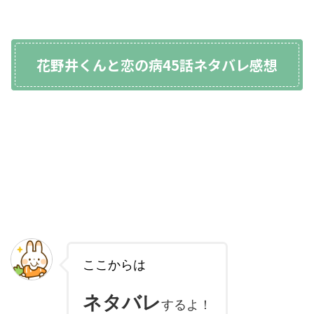
花野井くんと恋の病45話ネタバレ感想
ここからは
ネタバレ
するよ！