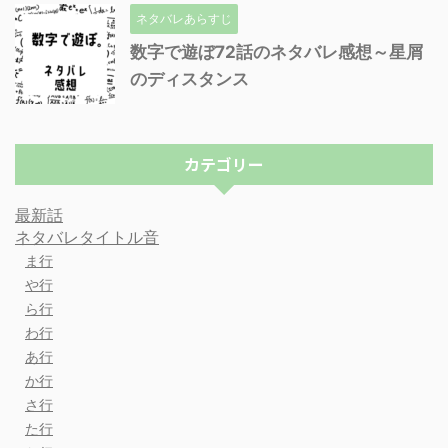
ネタバレあらすじ
数字で遊ぼ72話のネタバレ感想～星屑
のディスタンス
カテゴリー
最新話
ネタバレタイトル音
ま行
や行
ら行
わ行
あ行
か行
さ行
た行