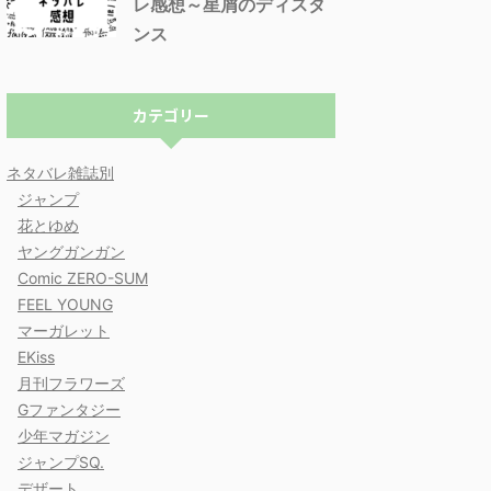
レ感想～星屑のディスタ
ンス
カテゴリー
ネタバレ雑誌別
ジャンプ
花とゆめ
ヤングガンガン
Comic ZERO-SUM
FEEL YOUNG
マーガレット
EKiss
月刊フラワーズ
Gファンタジー
少年マガジン
ジャンプSQ.
デザート