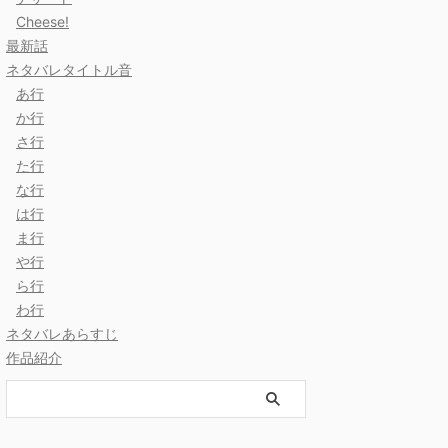
Cheese!
最新話
ネタバレタイトル音
あ行
か行
さ行
た行
な行
は行
ま行
や行
ら行
わ行
ネタバレあらすじ
作品紹介