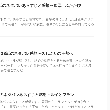
話のネタバレあらすじと感想～毒母、ふたたび
ネタバレあらすじと感想です。 春希の母に出された課題をクリア
それでも引き下がらない彼女に、春希の母は次なる手を打ってくる
.
38話のネタバレ感想～久しぶりの王都へ！
話のネタバレ感想です。 結婚の挨拶をするため王都へ向かう算段
ーバード。 メリッサが自分を置いて城へ行ってしまう！ ごねる
で過ごすんだ ...
話のネタバレあらすじと感想～ルイとフラン
タバレあらすじと感想です。 冒頭からフランとルイが向き合って
ｷﾄﾞｷ。 現実だったら「不倫。だめ、ゼッタイ」 だけどルイとフラ