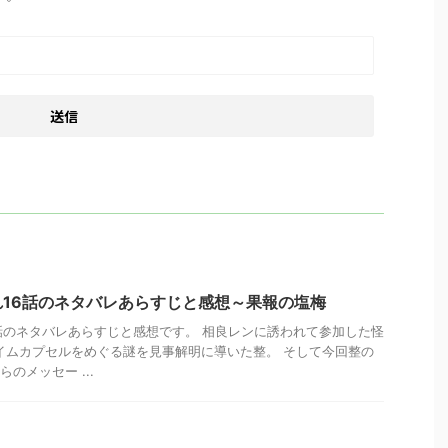
16話のネタバレあらすじと感想～果報の塩梅
話のネタバレあらすじと感想です。 相良レンに誘われて参加した怪
イムカプセルをめぐる謎を見事解明に導いた整。 そして今回整の
のメッセー ...