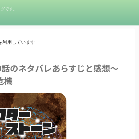
ログです。
を利用しています
9話のネタバレあらすじと感想～
危機