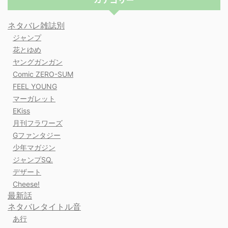
ネタバレ雑誌別
ジャンプ
花とゆめ
ヤングガンガン
Comic ZERO-SUM
FEEL YOUNG
マーガレット
EKiss
月刊フラワーズ
Gファンタジー
少年マガジン
ジャンプSQ.
デザート
Cheese!
最新話
ネタバレタイトル音
あ行