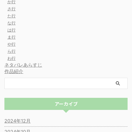
か行
さ行
た行
な行
は行
ま行
や行
ら行
わ行
ネタバレあらすじ
作品紹介
アーカイブ
2024年12月
2024年10月