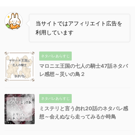
当サイトではアフィリエイト広告を
利用しています
ネタバレあらすじ
マロニエ王国の七人の騎士47話ネタバ
レ感想～災いの鳥２
ネタバレあらすじ
ミステリと言う勿れ20話のネタバレ感
想～会えぬなら走ってみるか時鳥