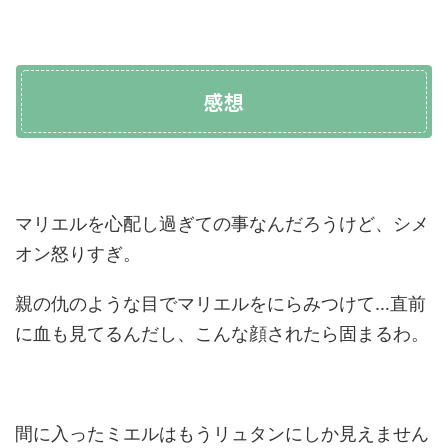
感想
マリエルを心配し過ぎての事なんだろうけど、シメ
オン怒りすぎ。
親の仇のような目でマリエルをにらみつけて…直前
に血も見てるんだし、こんな顔されたら固まるわ。
間に入ったミエルはもうリュタンにしか見えません