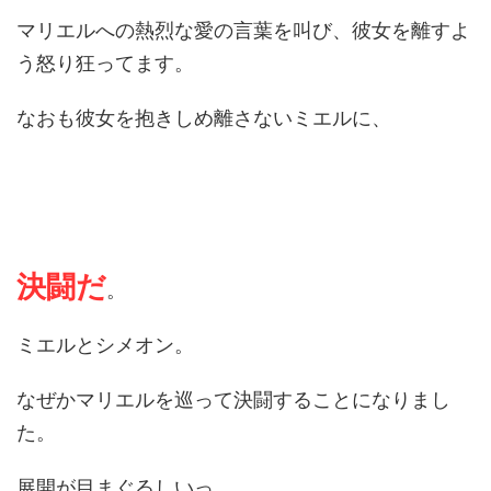
マリエルへの熱烈な愛の言葉を叫び、彼女を離すよ
う怒り狂ってます。
なおも彼女を抱きしめ離さないミエルに、
決闘だ
。
ミエルとシメオン。
なぜかマリエルを巡って決闘することになりまし
た。
展開が目まぐるしいっ