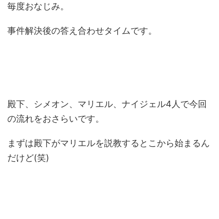
毎度おなじみ。
事件解決後の答え合わせタイムです。
殿下、シメオン、マリエル、ナイジェル4人で今回
の流れをおさらいです。
まずは殿下がマリエルを説教するとこから始まるん
だけど(笑)