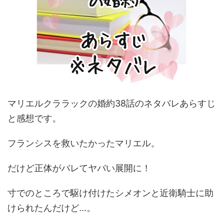
マリエルクララックの婚約38話のネタバレあらすじ
と感想です。
フランシスを救いたかったマリエル。
だけど正体がバレてヤバい展開に！
寸でのところで駆け付けたシメオンと近衛騎士に助
けられたんだけど…。