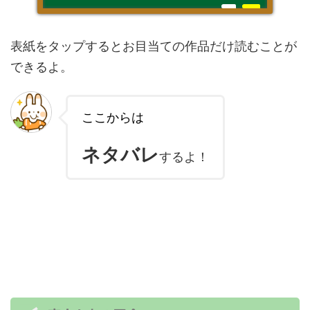
表紙をタップするとお目当ての作品だけ読むことが
できるよ。
ここからは
ネタバレ
するよ！