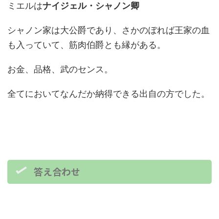
ミエルは
ナイジェル・シャノン卿
シャノン家は大公爵であり、さかのぼれば王家の血
も入っていて、筋肉伯爵とも縁がある。
お金、品格、武のセンス。
全てにおいてなんだか納得できる出自の方でした。
答え合わせ