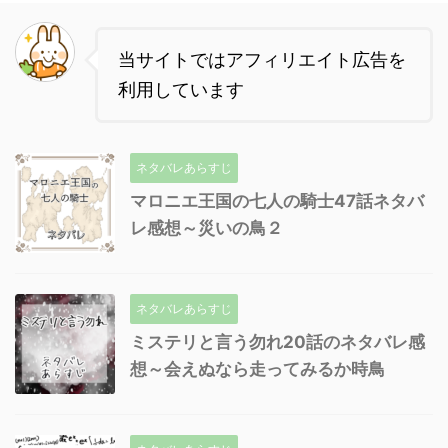
当サイトではアフィリエイト広告を
利用しています
ネタバレあらすじ
マロニエ王国の七人の騎士47話ネタバ
レ感想～災いの鳥２
ネタバレあらすじ
ミステリと言う勿れ20話のネタバレ感
想～会えぬなら走ってみるか時鳥