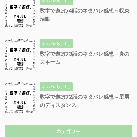
ネタバレあらすじ
数字で遊ぼ74話のネタバレ感想～収束
活動
ネタバレあらすじ
数字で遊ぼ73話のネタバレ感想～炎の
スキーム
ネタバレあらすじ
数字で遊ぼ72話のネタバレ感想～星屑
のディスタンス
カテゴリー