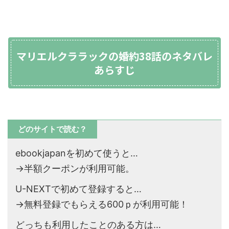
マリエルクララックの婚約38話のネタバレ
あらすじ
どのサイトで読む？
ebookjapanを初めて使うと…
→半額クーポンが利用可能。
U-NEXTで初めて登録すると…
→無料登録でもらえる600ｐが利用可能！
どっちも利用したことのある方は…