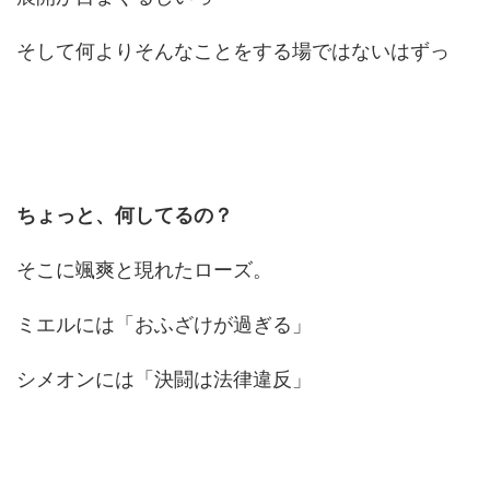
そして何よりそんなことをする場ではないはずっ
ちょっと、何してるの？
そこに颯爽と現れたローズ。
ミエルには「おふざけが過ぎる」
シメオンには「決闘は法律違反」