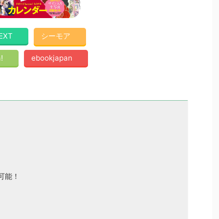
EXT
シーモア
!
ebookjapan
可能！