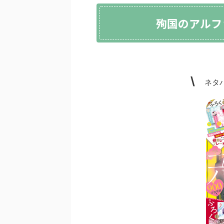
殉国のアルフ
\
ネタバ