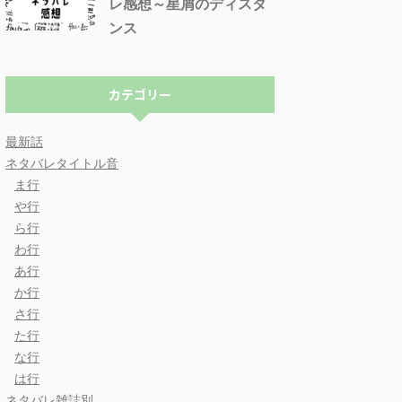
レ感想～星屑のディスタ
ンス
カテゴリー
最新話
ネタバレタイトル音
ま行
や行
ら行
わ行
あ行
か行
さ行
た行
な行
は行
ネタバレ雑誌別